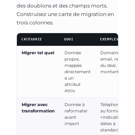
des doublons et des champs morts.
Construisez une carte de migration en
trois colonnes.
CATÉGORIE
QUOI
EXEMPLES
Migrer tel quel
Donnée
Domaine,
propre,
email, nom
mappée
du deal,
directement
montant
à un
attribut
Attio
Migrer avec
Donnée à
Téléphones
transformation
reformater
au format
avant
+indicatif,
import
dates à
standardiser,