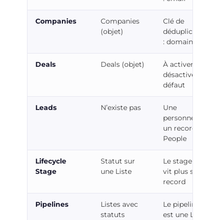
Companies
Companies
Clé de
(objet)
déduplication
: domaine
Deals
Deals (objet)
À activer,
désactivé par
défaut
Leads
N’existe pas
Une
personne est
un record
People
Lifecycle
Statut sur
Le stage ne
Stage
une Liste
vit plus sur le
record
Pipelines
Listes avec
Le pipeline
statuts
est une Liste,