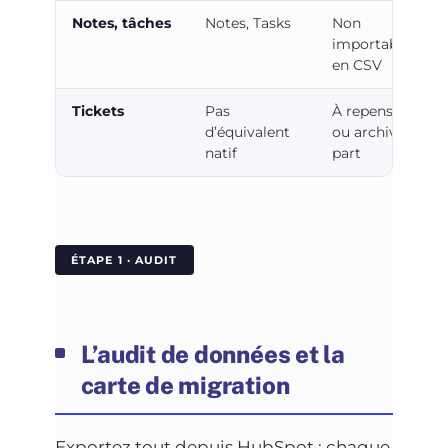
Notes, tâches
Notes, Tasks
Non
importables
en CSV
Tickets
Pas
À repenser
d’équivalent
ou archiver à
natif
part
ÉTAPE 1 · AUDIT
L’audit de données et la
carte de migration
Exportez tout depuis HubSpot : chaque