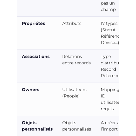
pas un
champ
Propriétés
Attributs
17 types
(Statut,
Référence,
Devise…)
Associations
Relations
Type
entre records
d’attribut
Record
Reference
Owners
Utilisateurs
Mapping des
(People)
ID
utilisateurs
requis
Objets
Objets
À créer avant
personnalisés
personnalisés
l’import