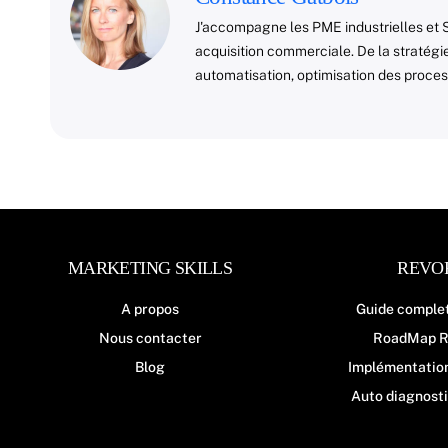
J'accompagne les PME industrielles et 
acquisition commerciale. De la stratégie
automatisation, optimisation des proce
MARKETING SKILLS
REVO
A propos
Guide comple
Nous contacter
RoadMap R
Blog
Implémentatio
Auto diagnost