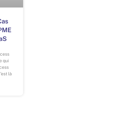
Cas
 PME
aaS
ocess
e qui
ocess
’est là