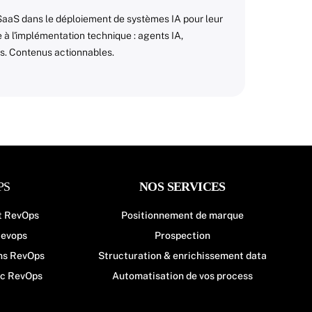
SaaS dans le déploiement de systèmes IA pour leur
 à l'implémentation technique : agents IA,
ss. Contenus actionnables.
PS
NOS SERVICES
t RevOps
Positionnement de marque
evops
Prospection
ns RevOps
Structuration & enrichissement data
ic RevOps
Automatisation de vos process