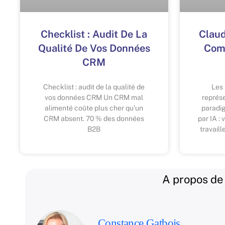
Checklist : Audit De La
Claud
Qualité De Vos Données
Com
CRM
Checklist : audit de la qualité de
Les
vos données CRM Un CRM mal
représ
alimenté coûte plus cher qu’un
paradi
CRM absent. 70 % des données
par IA :
B2B
travail
A propos de 
Constance Gatbois