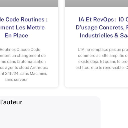
e Code Routines :
IA Et RevOps : 10 
ment Les Mettre
D’usage Concrets,
En Place
Industrielles & S
 Routines Claude Code
L’IA ne remplace pas un pr
entent un changement de
commercial. Elle amplifie c
gme dans l’automatisation
existe déjà. Et quand le pr
 vos agents cloud Anthropic
est flou, elle le rend visible. C
lent 24h/24, sans Mac mini,
sans serveur
l'auteur