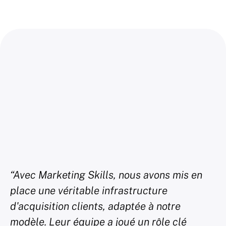
“Avec Marketing Skills, nous avons mis en
"L'é
place une véritable infrastructure
aidés
d'acquisition clients, adaptée à notre
mark
modèle. Leur équipe a joué un rôle clé
CRM 